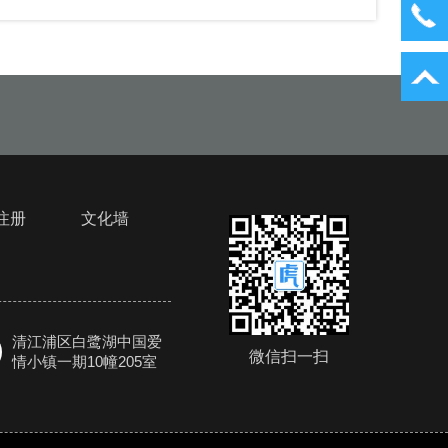
注册
文化墙
清江浦区白鹭湖中国爱
微信扫一扫
情小镇一期10幢205室